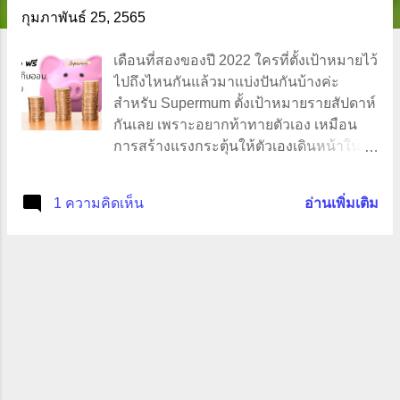
ว
กุมภาพันธ์ 25, 2565
า
เดือนที่สองของปี 2022 ใครที่ตั้งเป้าหมายไว้
ม
ไปถึงไหนกันแล้วมาแบ่งปันกันบ้างค่ะ
สำหรับ Supermum ตั้งเป้าหมายรายสัปดาห์
กันเลย เพราะอยากท้าทายตัวเอง เหมือน
การสร้างแรงกระตุ้นให้ตัวเองเดินหน้าใน
แต่ละวัน ตอนนี้ Supermum กลับไปทำงาน
แล้ว ไม่ได้ทำงานประจำแต่ก็เหมือนประจำ
1 ความคิดเห็น
อ่านเพิ่มเติม
เอ๊ะ!! งงกันหละสิ ก็ทำงานเป็น Causal ทำ 2
ที่คืองานที่ Canteen กับ Dental Assistant ผู้
ช่วยหมอฟัน ซึ่งงานอาจจะไม่ได้ไปในทาง
เดียวกันงาน Canteen เป็นงานทำอาหารใน
โรงเรียนให้กับเด็กมัธยม ส่วนงานผู้ช่วย
หมอฟันเกี่ยวกับสุขภาพ ก็ท้าทายดี หลัง
จากไปทำงานนอกบ้าน มีรายได้เข้ามาแล้ว
รายจ่ายก็เพิ่มตามด้วยเพราะไม่มีเวลาทำ
กับข้าวก็ต้องซื้ออาหารข้างนอกรับประทาน