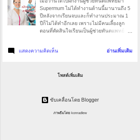
เมื่อวานได้ไปฝึกงานผู้ช่วยทันตแพทย์มา
Supermum ไม่ได้ทำงานด้านนี้มานานถึง 5
ปีหลังจากเรียนจบและก็ทำงานประมาณ 1
ปีก็ไม่ได้ทำอีกเลย เพราะไม่มีคนเลี้ยงลูก
ตอนที่ตัดสินใจเรียนเป็นผู้ช่วยทันตแพทย์
หรือ Dental Nurse นั้น มาจากความชอบ
ส่วนตัวเพราะเป็นคนชอบดูแลรักษาฟัน สมัย
แสดงความคิดเห็น
อ่านเพิ่มเติม
ก่อนเป็นคนฟันเหยินมากจนต้องจัดฟัน รูป
หน้าเปลี่ยนไป ฟันสวยขึ้น Supermum เป็น
คนยิ้มง่าย พอใครเห็นเรายิ้มก็จะทักเกือบทุก
โพสต์เพิ่มเติม
คนว่าฟันสวย ฟันขาว ซึ่งมันคือความภูมิใจ
แต่ก่อนที่จะเริ่มเรียน Dental Assistant ก็หา
ข้อมูลก่อนว่าเป็นที่ต้องการของตลาดมั้ย
รายได้เป็นยังไงบ้าง ที่ต้องหาข้อมูลก่อนนั้น
ขับเคลื่อนโดย Blogger
คือเป็นการวางแผนในอนาคต หลังจากลูก
โตแล้วเราจะทำอาชีพอะไรที่ไม่หนักมาก มี
ภาพธีมโดย
konradlew
รายได้พอเลี้ยงตัว และเป็นความโชคดี ได้
สิทธิพิเศษสำหรับคนรายได้ต่ำสำหรับออสซี่
ซึ่งได้ลดค่าเล่าเรียน Supermum จ่ายค่าเล่า