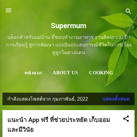
ข้ามไปที่เนื้อหาหลัก
Supermum
บล็อกสำหรับแม่บ้าน ที่ชอบทำงานอาหาร งานศิลปะและรัก
การเรียนรู้ สู่การพัฒนา แบ่งปันประสบการณ์ชีวิตในการเลี้ยง
ดูลูกในต่างแดน
หน้าแรก
ABOUT US
COOKING
LIFESTYLE
ART
REVIEW
เพิ่มเติม
SHOP
กำลังแสดงโพสต์จาก กุมภาพันธ์, 2022
แสดงทั้งหมด
บ
ท
แนะนำ App ฟรี ที่ช่วยประหยัด เก็บออม
ค
และมีวินัย