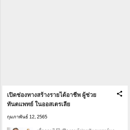
การทำบัญชีในแต่ละวันจึงเป็นสิ่งจำเป็น เพื่อ
ให้เราได้รู้ว่ารายรับที่ได้มานั้นพอกับราย
จ่ายที่จ่ายออกไปหรือไม่ พอจะมีเงินเหลือ
เก็บออมหรือนำไปลงทุนให้เงินงอกเงยได้
มั้ย พอพูดถึงการทำบัญชีรายรับรายจ่าย
หลายคนคงส่ายหัวกันเป็นแถว Supermum
ก็ไม่ต่างหรอกค่ะ 555 ไม่ชอบทำอะไรเกี่ยว
กับตัวเลขหรือการคำนวนเลย แต่วันนี้มี
แอปพลิเคชันมาช่วยเราแล้วค่ะ Supermum
ใช้ Money Manager รูปกระ...
เปิดช่องทางสร้างรายได้อาชีพ ผู้ช่วย
ทันตแพทย์ ในออสเตรเลีย
กุมภาพันธ์ 12, 2565