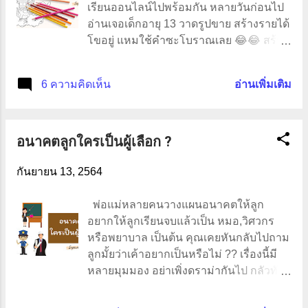
เรียนออนไลน์ไปพร้อมกัน หลายวันก่อนไป
อ่านเจอเด็กอายุ 13 วาดรูปขาย สร้างรายได้
โขอยู่ แหมใช้คำซะโบราณเลย 😂😂 สร้าง
รายได้มากกว่าผู้ใหญ่เสียอีก ดีจังสมัยนี้
สามารถสร้างรายได้ได้ตั้งแต่อายุยังน้อย
6 ความคิดเห็น
อ่านเพิ่มเติม
ลูกสาวของ Supermum ก็ชอบงานศิลปะ
วาดรูป งานปั้นดิน งานประดิดประดอย
ทำให้อยากสนับสนุน เผื่อว่าจะเป็นทางเลือก
อนาคตลูกใครเป็นผู้เลือก ?
และโอกาสให้กับลูก จริง ๆ แล้วงานศิลปะมี
ประโยชน์มาก ที่สำคัญในช่วงเวลาที่ต้อง
กันยายน 13, 2564
กักตัวอยู่บ้านแบบนี้ ทำให้เด็ก ๆ ได้มี
กิจกรรมทำนอกเหนือไปจากการเรียน
พ่อแม่หลายคนวางแผนอนาคตให้ลูก
ออนไลน์ ประโยชน์ของงานศิลปะวาดรูป
อยากให้ลูกเรียนจบแล้วเป็น หมอ,วิศวกร
ฝึกให้มีสมาธิในการทำงาน สร้างความรับ
หรือพยาบาล เป็นต้น คุณเคยหันกลับไปถาม
ผิดชอบ ฝึกทักษะการคิด สร้างจินตนาการ
ลูกมั้ยว่าเค้าอยากเป็นหรือไม่ ?? เรื่องนี้มี
ความคิดริเริ่มสร้างสรรค์ ใช้เวลาว่างให้เกิด
หลายมุมมอง อย่าเพิ่งดราม่ากันไป กลัวทัวร์
ประโยชน์ สร้างรายได้จากงานที่รัก ทำให้
ลงเหมือนกัน อิอิ เพราะแต่ละบ้านก็มีไอเดีย
รู้จักการวางแผน ในการทำงาน สร้างความ
และมุมมองที่ต่างกัน ทั้งหมดนั้นมันมาจาก
สัมพันธ์ที่ดีในครอบครัว ส่วนตัวแล้ว