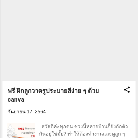
หล่อ กระทะทองเหลือง กระทะสแตนเลส
กระทะอลูมิเนียม เป็นต้น เราสามารถเลือก
ซื้อตามความต้องการ โดยศึกษาถึงลักษณะ
ความแตกต่างของวัสดุ ด้ามจับของกระทะ
ควรจับถนัดมือ และ ทำจากวัสดุที่ทนความ
ร้อน เพราะด้ามจับจะเป็นส่วนที่เราต้องจับ
เวลาทำอาหาร ความหนาของกระทะ เป็น
อีกเรื่องที่ต้องใส่ใจ เพราะหมายถึงความ
แข็งแรงทนทาน ...
ฟรี ฝึกลูกวาดรูประบายสีง่าย ๆ ด้วย
canva
กันยายน 17, 2564
สวัสดีค่ะทุกคน ช่วงนี้หลายบ้านก็ยังกักตัว
กันอยู่ใช่มั้ย? ทำให้ต้องทำงานและดูลูก ๆ