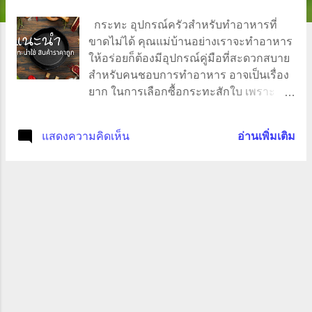
ว
กระทะ อุปกรณ์ครัวสำหรับทำอาหารที่
า
ขาดไม่ได้ คุณแม่บ้านอย่างเราจะทำอาหาร
ให้อร่อยก็ต้องมีอุปกรณ์คู่มือที่สะดวกสบาย
ม
สำหรับคนชอบการทำอาหาร อาจเป็นเรื่อง
ยาก ในการเลือกซื้อกระทะสักใบ เพราะ
ดีไซน์ที่ดูดีมีชาติตระกูล กับฟังก์ชั่นการใช้
งานที่บอกถึงสรรพคุณของสินค้า เห็นแล้ว
แสดงความคิดเห็น
อ่านเพิ่มเติม
ต้องร้องว้าว อยากได้ไปหมดเลยอ่ะ มีใคร
เป็นแบบนี้บ้างคะ ส่วนใหญ่แล้วกระทะจะมี
รูปทรงกลม ฐานแบน มีความโค้งมนที่ก้น
เล็กน้อย ลักษณะแบบนี้จะเหมาะสำหรับ
ทอดและผัดอาหาร “กระทะทำจากวัสดุที่
แตกต่างกัน มีให้เลือกหลายขนาด ดังนั้น
ควรเลือกให้เหมาะกับการใช้งานของเรา”
เคล็ดลับ การเลือกซื้อกระทะ วัสดุทำกระทะ
ต่างกัน การใช้งานก็ต่างกัน ไม่ว่าจะเป็นตัว
กระทะ ด้ามจับหรือว่าสารเคลือบ มีหลาย
วัสดุที่นำมาทำ ไม่ว่าจะเป็น กระทะเหล็ก