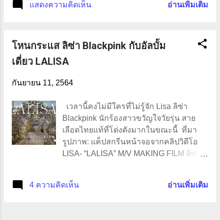
แสดงความคิดเห็น
อ่านเพิ่มเติม
ประสบการณ์ที่ได้เจอมาทั้งสิ้น เราจะไม่มา
Supermum เป็นคนชอบงานศิลปะอย่างเช่น
พูดว่าใครผิดใครถูกหรอกค่ะ เพราะมันไม่มี
งานแกะสลัก งานปั้น งานประดิดประดอย
อะไรผิดหรือถูก มีแค่สิ่งเดียวคือใช่กับไม่ใช่
คิดว่าเด็ก ๆ น่าจะได้รับความชอบมาจาก
โหนกระแส ลิซ่า Blackpink กับอัลบั้ม
ใช่ในที่นี้หมายถึงใช่สิ่งที่ลูกของคุณ
การที่เห็น Supermum ทำบ่อย ๆ นั่นเอง หลัง
ต้องการหรือไม่ และไม่ใช่ก็คือสิ่งที่ตรงข้าม
จากที่ได้พูดคุยขอคำแนะนำจากเพื่อนรุ่นพี่
เดี่ยว LALISA
พ่อแม่ก็อยากให้ลูกได้ดีหมดทุกคน แต่ความ
อย่างพี่นุชสวีเดน เจ้าขอ...
หวังดีของเราอาจเป็นการทำร้ายลูกก็ได้ เขา
กันยายน 11, 2564
อาจจะไม่ได้อยากเป็นในสิ่งที่เราอยากให้
เป็น Supermum ก็เป็นคนหนึ่งที่คาดหวัง
เวลานี้คงไม่มีใครที่ไม่รู้จัก Lisa ลิซ่า
และวางแผนให้ลูก เป็นในสิ่งที่เราเป็นไม่ได้
Blackpink นักร้องสาวขวัญใจวัยรุ่น สาย
จนวันหนึ่งคุณสามีบอกว่า อย่าเอาความฝัน
เลือดไทยแท้ที่โด่งดังมากในขณะนี้ ที่มา
ของตัวเองมาผลักดันให้ลูกต้องเป็นในสิ่งที่
รูปภาพ: แค็ปสกรีนหน้าจอจากคลิปวิดีโอ
เราทำไม่ได้เลยดีกว่า อืมมมม ! สะอึกกก
LISA- “LALISA” M/V MAKING FILM ลิซ่า
กกก จริง ๆ มันก็ใช่ หลังจากที่จบบทสนทนา
หรือ ลลิษา มโนบาล สมาชิกของวง
วันนั้น Supermum ก็ถามลูก ๆ ว่าโตขึ้นลูก
Blackpink กับอัลบั้มเดี่ยวที่เพิ่งออกมาให้
4 ความคิดเห็น
อ่านเพิ่มเติม
อยากเป็นอะไร ทำไมถึงอยากเป็นแบบนั้น
พวกเราได้ชมกันเมื่อไม่นานนี้เอง กระแส
ตั้งคำถามเพื่อให้ลูกคิดตาม และลูกจะ
การตอบรับก็เป็นไปตามความคาดหมาย ดัง
วางแผนอะไรต่อไปในอีก 5 ปีข้างหน้า อย่า
สิคะคุณขา ปกติดังอยู่แล้ว อันนี้บอกเลยว่า