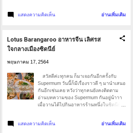
ออสเตรเลียก็ไปหาข้อมูลต่าง ๆ จาก Pantip
วันนี้ Supermum กำลังเดินทางไปทำงานที่
ห้องคนไกลบ้านค่ะ แต่ตอนนี้มีแหล่งข้อมูล
สุสาน ทุกคนคงสงสัยว่าไปทำอะไรที่สุสาน
แสดงความคิดเห็น
อ่านเพิ่มเติม
เยอะกว่าแต่ก่อน ทั้งเว็บบอร์ด, ยูทูบ, เฟซบุ๊ก
ใช่มั้ย??? เดี๋ยววันนี้จะมาเหลาให้เพื่อน ๆ
จะมีกลุ่มเฉพาะเลยค่ะ ในการขอวีซ่าเข้า
ฟัง เป็นอีกหนึ่งอาชีพของคนไทยที่นี่ค่ะ
ประเทศออสเตรเลียก็มีหลายวีซ่า เช่น วีซ่า
อาชีพที่ว่าก็คืออาชีพทำความสะอาด อาชีพ
ท่องเที่ยว, วีซ่านักเรียน, วีซ่าติดตาม, วีซ...
Lotus Barangaroo อาหารจีน เลิศรส
ยอดฮิตติดอันดับของนักเรียนต่างชาติ ทุกที่
ต้องมีคนทำความสะอาด เป็นงานที่ฝึกกันได้
ใจกลางเมืองซิดนีย์
โดยใช้เวลาไม่นาน จึงเป็นอาชีพยอดฮิตยัง
ไงล่ะคะ ห้องจัดพิธีงานศพ เป็นการทำความ
พฤษภาคม 17, 2564
สะอาดสถานที่จัดงานศพ โดยหน้าที่หลัก ๆ
ก็ตามที่บอกก็คือทำความสะอาด 😂😂 อ่ะ
สวัสดีค่ะทุกคน ก็มาเจอกันอีกครั้งกับ
ล้อเล่น โดยเฉพาะช่วงนี้มีโควิดก็จะต้องมี
Supermum วันนี้ก็มีเรื่องราวดี ๆ มานำเสนอ
การทำความสะอาดบ่อยขึ้น ต้องเช็ดต้องถู
กันอีกเช่นเคย หวังว่าทุกคนยังคงติดตาม
ด้วยแอลกอฮอล์เพื่อเป็นการฆ่าเชื้อโควิด
อ่านบทความของ Supermum กันอยู่น้าาา
อินเทรนด์สุด ๆ ใช่มั้ยล่ะ เป็นอาชีพสำคัญ
เมื่อวานได้ไปกินอาหารร้านหนึ่งในซิดนีย์
มากกกก ถ้าถามว่าทำความสะอาดสุสาน
อร่อยมากถึงขนาดต้องมารีวิวกันเลยทีเดียว
น่ากลัวมั้ย ?? ตอบตรง ๆ นะสำหรับ
ชื่อร้านอาหาร Lotus เป็นร้านอาหารจีน อยู่
แสดงความคิดเห็น
อ่านเพิ่มเติม
Supermum ไม่น่ากลัว เพราะเราไม่ได้เห็น
ติดกับท่าเรือข้ามฟากตรง Barangaroo เรา
ศพหรือสิ่งอะไรที่ทำให้เราหวาดกลัว