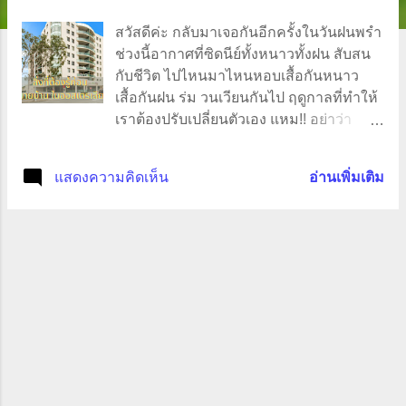
ว
สวัสดีค่ะ กลับมาเจอกันอีกครั้งในวันฝนพรำ
า
ช่วงนี้อากาศที่ซิดนีย์ทั้งหนาวทั้งฝน สับสน
กับชีวิต ไปไหนมาไหนหอบเสื้อกันหนาว
ม
เสื้อกันฝน ร่ม วนเวียนกันไป ฤดูกาลที่ทำให้
เราต้องปรับเปลี่ยนตัวเอง แหม!! อย่าว่า
ฤดูกาลเลยจ้า ใจคนเรายังเปลี่ยนกันได้ทุก 5
นาทีใช่เปล่า ?? วันนี้ Supermum จะมาแบ่ง
แสดงความคิดเห็น
อ่านเพิ่มเติม
ปันประสบการณ์การขายบ้านในซิดนีย์ ต้อง
บอกก่อนว่ามันคือประสบการณ์ตรง แรก
เริ่มเดิมที เราต้องการจะขายอพาร์ตเมนต์นี้
ตอนปีที่แล้ว แต่ว่าพี่โควิดมาสะก่อน และ
บวกกับเราได้คนเช่าบ้านที่ดี เลยเก็บเอาไว้
จนมาถึงจุดหักเห ต้องบอกว่ามันคือจุดหักเห
จริง ๆ คือเราไปจองที่ดินที่เมลเบิร์ล และต้อง
วางเงินมัดจำ พอเราเอาเงินไปวางทางโน้น
เงินในบัญชีก็หาย เหมือนใจเราที่หายไปด้วย
😂😂😂 เมื่อตัดสินใจขาย Supermum ก็
ติดต่อหาเอเจ้นท์ที่รับขายบ้าน จริง ๆ แล้วเอ