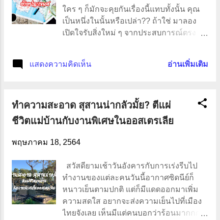
ใคร ๆ ก็มักจะคุยกันเรื่องนี้แทบทั้งนั้น คุณ
เป็นหนึ่งในนั้นหรือเปล่า?? ถ้าใช่ มาลอง
เปิดใจรับสิ่งใหม่ ๆ จากประสบการณ์ตรง
ของคนต่างประเทศดูค่ะ ทีมออสเตรเลีย
🇦🇺 ใช่ค่ะ Supermum อยู่ซิดนีย์ประเทศ
แสดงความคิดเห็น
อ่านเพิ่มเติม
ออสเตรเลียประมาณ 15 ปีแล้วค่ะ ต้อง
ออกตัวก่อนนะคะว่าสิ่งที่มาแบ่งปันกันในวัน
นี้คือประสบการณ์ตรง ผู้อ่านกรุณาใช้
ทำความสะอาด สุสานน่ากลัวมั้ย? ตีแผ่
วิจารณญาณในการรับสื่อด้วย ไม่อยากให้มี
ดราม่า 😅😅 ที่มารูปภาพ: canva.com
ชีวิตแม่บ้านกับงานพิเศษในออสเตรเลีย
Supermum ตั้งใจมาทำงานขายแรงงานเก็บ
เงินได้สักก้อนก็จะกลับบ้านเกิด สิ่งที่
พฤษภาคม 18, 2564
Supermum อยากจะแนะนำเพื่อน ๆ ก็คือ
ก่อนไปต่างประเทศควรศึกษาหาข้อมูลก่อน
สวัสดียามเช้าวันอังคารกับการเร่งรีบไป
การเดินทางไม่ว่าจะเป็น วีซ่า ค่าครองชีพ
ทำงานของแต่ละคนวันนี้อากาศซิดนีย์ก็
การอยู่อาศัย อาหารการกิน ดินฟ้าอากาศ
หนาวเย็นตามปกติ แต่ก็มีแดดออกมาเพิ่ม
รายได้ การศึกษาและอื่น หาข้อมูลได้จาก
ความสดใส อยากจะส่งความเย็นไปที่เมือง
ที่ไหนบ้าง ก่อนที่ Supermum จะมา
ไทยจังเลย เห็นมีแต่คนบอกว่าร้อนมากกกก