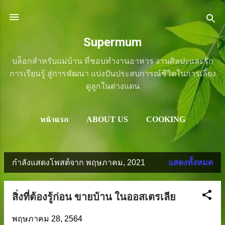
ข้ามไปที่เนื้อหาหลัก
Supermum
บล็อกสำหรับแม่บ้าน ที่ชอบทำงานอาหาร งานศิลปะและรัก
การเรียนรู้ สู่การพัฒนา แบ่งปันประสบการณ์ชีวิตในการเลี้ยง
ดูลูกในต่างแดน
หน้าแรก
ABOUT US
COOKING
LIFESTYLE
ART
REVIEW
เพิ่มเติม
SHOP
กำลังแสดงโพสต์จาก พฤษภาคม, 2021
แสดงทั้งหมด
บ
ท
สิ่งที่ต้องรู้ก่อน ขายบ้าน ในออสเตรเลีย
ค
พฤษภาคม 28, 2564