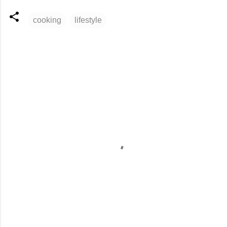
cooking
lifestyle
ค
ว
า
ม
คิ
ด
เ
ห็
น