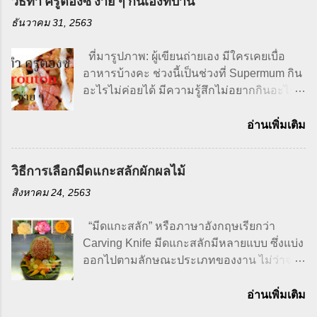
วิธีทำ ครูตองซ์ ง่าย ๆ กินเองที่บ้าน
กับข้าว จึงทำให้อิฉันมีความสามารถในการ
ทำอาหารต่ำมากกก ถึงจะเรียนงานบ้านงาน
ธันวาคม 31, 2563
เรือนมาก็ตาม แต่ชีวิตจริงหาได้ลงมือทำไม่
หลังจากที่ได้มาใช้ชีวิตอยู่ที่เมืองนอก แต่งงาน
ที่มารูปภาพ: ผู้เขียนถ่ายเอง มีใครเคยเบื่อ
มีครอบครัวลูกสามคนวัยกำลังกินกำลังนอน
อาหารบ้างคะ ช่วงนี้เป็นช่วงที่ Supermum กิน
เราต้องควบคุมรายจ่ายในครอบครัว ทำให้
อะไรไม่ค่อยได้ มีความรู้สึกไม่อยากกินอะไร
ต้องเริ่มประหยัด เวลาหยิบจับอะไรก็ต้องตรวจ
เบื่ออาหารอาจจะเป็นเพราะอากาศที่
สอบราคา ต้องคิดว่าเราจะเอาไปทำอะไรทาน
เปลี่ยนแปลงตลอดเวลาของซิดนีย์ หรือเพราะ
อ่านเพิ่มเติม
ได้หลาย ๆ มื้อเพื่อลดค่าใช้จ่าย ในส่วนที่เรา
ว่าอายุที่มากขึ้น เกี่ยวกันมั้ยนิ ฮ่า..ฮ่า สงสัย
ประหยัดได้เราก็ทำ บ้านเราเป็นครอบครัวใหญ่
ต้องลองเปลี่ยนอาหารดูบ้างท่าจะดี ถ้าปล่อย
วิธีการเลือกมีดแกะสลักผักผลไม้
ของกินต้องมีติดบ้านตลอด ผักผลไม้ขนม
ให้กินไม่ได้แบบนี้สุขภาพคงแย่แน่เลย ก็เลยมา
ข้าวต้มพร้อม เอาจริง ๆ เลยนะตาเริ่มมาหัดทำ
ทำซุปฝรั่งกับสลัดกินแทนข้าว กินง่ายและมี
สิงหาคม 24, 2563
กับข้าวแบบจริงจังก็ตอนที่เริ่มมีลูกนี่แหล่ะ
คุณค่าทางอาหารสูง อย่างซุปฟักทอง
เพราะว่าจะออกไปทานข้าวนอกบ้านทีก็รู้สึก
Pumpkin Soup กับซีซาร์สลัด Caesar Salad
“มีดแกะสลัก” หรือภาษาอังกฤษเรียกว่า
ลำบาก คือต้องขนของลูกเยอะมากไม่ว่าจะ
ที่มารูปภาพ: ผู้เขียนถ่ายเอง ส่วนประกอบที่มา
Carving Knife มีดแกะสลักมีหลายแบบ ซึ่งแบ่ง
เป็น นม, ผ้าอ้อม, เสื้อผ้า, รถเข็น,สารพัดจะจัด
ช่วยเพิ่มความอร่อยแบบขาดไม่ได้เลยก็คือครู
ออกไปตามลักษณะประเภทของงาน ไม่ว่าจะ
และอากาศที่ซิดนีย์ก็ช่างใจร้ายเหลือเกิน มีทุก
ตองซ์ Crouton หรือขนมปัง กรอบนั่นเอง คิด
เป็นการแกะสลักน้ำแข็ง การแกะสลักไม้ การ
ฤดูในหนึ่...
แล้วฟินมากกกค่ะคุณขา จะว่าไปครูตองซ์
แกะสลักผักผลไม้ การแกะสลักหิน เป็นต้น วัน
อ่านเพิ่มเติม
Crouton ก็ทำสุด แสนจะง่าย และยังเป็นการ
นี้เราจะมาคุยกันในเรื่องของมีดแกะสลักผักผล