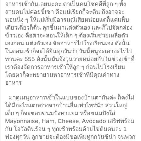
อาหารเช้ากันเลยนะคะ ตาเป็นคนโชคดีที่ลูก ๆ ทั้ง
สามคนไม่ค่อยขี้เซา คือแม่เรียกก็จะตื่น ถึงอาจจะ
นอนนิ่ง ๆ ให้แม่เริ่มมีอารมณ์เสียหน่อยแต่ก็แค่แพ็บ
เดียวเดี๋ยวก็ตื่น ลุกขี้นมาแต่งตัวเอง และก็ไปจัดกล่อง
ข้าวเอง คือตาจะสอนให้เด็ก ๆ ต้องเริ่มช่วยเหลือตัว
เองก่อน แต่งตัวเอง จัดอาหารไปโรงเรียนเอง ดังนั้น
ในตอนเช้าก็จะได้ยินทุกวันว่า วันนี้หนูจะเอาอะไรไป
ทานคะ 555 ดังนั้นมันจึงวุ่นวายหน่อยกับในช่วงเช้าที่
เราต้องจัดการอาหารเช้าให้ลูก ๆ ก่อนไปโรงเรียน 
โดยตาก็จะพยายามหาอาหารเช้าที่มีคุณค่าทาง
อาหาร 
มาดูเมนูอาหารเช้าในแบบของบ้านตากันค่ะ ก็คงไม่
ได้มีอะไรแตกต่างจากบ้านอื่นเท่าไหร่นัก ส่วนใหญ่
เด็ก ๆ ก็จะชอบขนมปังทาแยม หรือขนมปังใส่ 
Mayonnaise, Ham, Cheese, Avocado เสริฟพร้อม
กับ โอวัลตินร้อน ๆ ทุกเช้าพร้อมด้วยไข่ต้มคนละ 1 
ฟองทุกวัน ลูกชายจะต้องมีขอเพิ่มทูกกวันซิน่า จนพวก