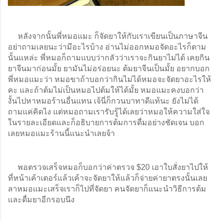
     หลังจากนั้นพี่หมอแมะ ก็จัดยาให้กับเราเขียนเป็นภาษาจีน 
อย่าถามเลยนะว่ามีอะไรบ้าง อ่านไม่ออกหมอจัดอะไรก็ตาม
นั้นแหล่ะ พี่หมอก็ถามแบบว่ากลัวว่าเราจะกินยาไม่ได้ เคยกิน
ยาจีนมาก่อนมั้ย ยามันไม่อร่อยนะ ต้มยาจีนเป็นมั้ย อยากบอก
พี่หมอแมะว่า หมอขาถ้าบอกว่ากินไม่ได้หมอจะจัดยาอะไรให้
คะ และถ้าต้มไม่เป็นหมอไปต้มให้ได้มั้ย หมอแมะคงบอกว่า
งั้นไปหาหมอร้านอื่นแทน เจ้นี่ก็กวนบาทาดีแท้นะ ยังไม่ได้
ถามแค่คิดไง แต่หมอถามเรารับรู้ได้เลยว่าหมอให้ความใส่ใจ
ในรายละเอียดและก็อธิบายการต้มการดื่มอย่างชัดเจน บอก
เลยหมอแมะร้านนี้แนะนำเลยจ้า 
     พอตรวจเสร็จหมอก็บอกว่าค่าตรวจ $20 เอาใบสั่งยาไปให้
ที่หน้าเค้าเตอร์แล้วเค้าจะจัดยาให้แล้วก็จ่ายค่ายาตรงนั้นเลย 
ลาหมอแมะเสร็จเราก็ไปที่จัดยา คนจัดยาก็แนะนำวิธีการต้ม
และดื่มยาอีกรอบนึง 