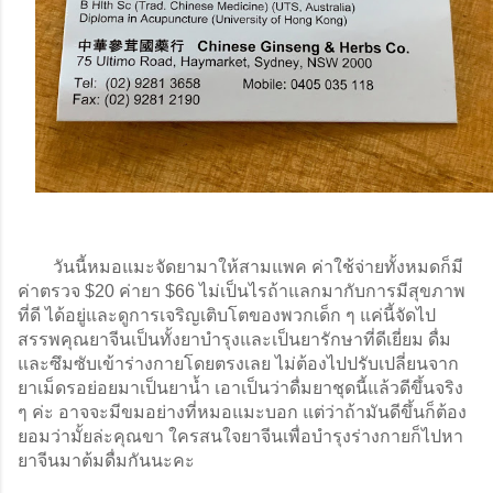
        วันนี้หมอแมะจัดยามาให้สามแพค ค่าใช้จ่ายทั้งหมดก็มี
ค่าตรวจ $20 ค่ายา $66 ไม่เป็นไรถ้าแลกมากับการมีสุขภาพ
ที่ดี ได้อยู่และดูการเจริญเติบโตของพวกเด็ก ๆ แค่นี้จัดไป 
สรรพคุณยาจีนเป็นทั้งยาบำรุงและเป็นยารักษาที่ดีเยี่ยม ดื่ม
และซึมซับเข้าร่างกายโดยตรงเลย ไม่ต้องไปปรับเปลี่ยนจาก
ยาเม็ดรอย่อยมาเป็นยาน้ำ เอาเป็นว่าดื่มยาชุดนี้แล้วดีขึ้นจริง 
ๆ ค่ะ อาจจะมีขมอย่างที่หมอแมะบอก แต่ว่าถ้ามันดีขึ้นก็ต้อง
ยอมว่ามั้ยล่ะคุณขา ใครสนใจยาจีนเพื่อบำรุงร่างกายก็ไปหา
ยาจีนมาต้มดื่มกันนะคะ 