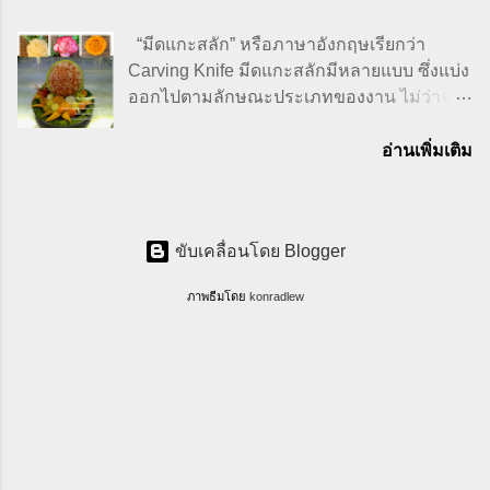
กับข้าวแบบจริงจังก็ตอนที่เริ่มมีลูกนี่แหล่ะ
คุณค่าทางอาหารสูง อย่างซุปฟักทอง
เพราะว่าจะออกไปทานข้าวนอกบ้านทีก็รู้สึก
Pumpkin Soup กับซีซาร์สลัด Caesar Salad
“มีดแกะสลัก” หรือภาษาอังกฤษเรียกว่า
ลำบาก คือต้องขนของลูกเยอะมากไม่ว่าจะ
ที่มารูปภาพ: ผู้เขียนถ่ายเอง ส่วนประกอบที่มา
Carving Knife มีดแกะสลักมีหลายแบบ ซึ่งแบ่ง
เป็น นม, ผ้าอ้อม, เสื้อผ้า, รถเข็น,สารพัดจะจัด
ช่วยเพิ่มความอร่อยแบบขาดไม่ได้เลยก็คือครู
ออกไปตามลักษณะประเภทของงาน ไม่ว่าจะ
และอากาศที่ซิดนีย์ก็ช่างใจร้ายเหลือเกิน มีทุก
ตองซ์ Crouton หรือขนมปัง กรอบนั่นเอง คิด
เป็นการแกะสลักน้ำแข็ง การแกะสลักไม้ การ
ฤดูในหนึ่...
แล้วฟินมากกกค่ะคุณขา จะว่าไปครูตองซ์
แกะสลักผักผลไม้ การแกะสลักหิน เป็นต้น วัน
อ่านเพิ่มเติม
Crouton ก็ทำสุด แสนจะง่าย และยังเป็นการ
นี้เราจะมาคุยกันในเรื่องของมีดแกะสลักผักผล
เก็บรักษาหรือยืดอายุขนมปังให้ยาวนานขึ้นได้
ไม้กันดีกว่าค่ะ ตาเป็นคนหนึ่งที่ชอบเรียนรู้งาน
ด้วย วัสดุและอุปกรณ์ ขนมปัง เนย Italian Herb
แกะสลักผักผลไม้ แรกเริ่มเดิมทีต้องออกตัว
ขับเคลื่อนโดย Blogger
(จะใส่ก็ได้ไม่ใส่ก็ได้แล้วแต่ชอบ) เกลือ พริก
ก่อนนะคะว่า ไม่ชอบเอามั่ก ๆ ในสมัยวัยเรียน
ไทย แนะนำเพิ่มเติม Italian Herb ก็จะมี มินต์
ชั้น ม.3 เคยมีเรื่องฝังใจกับการเรียนงานแกะ
ภาพธีมโดย
konradlew
(Mint) ออริกาโน (Oregano) พาร์สลีย์
สลัก พูดแล้วยังไม่อยากจะเชื่อตัวเองว่าทำไม
(Parsley) เบซิล (Basil) โรสแมรี่ (Rosemary)
ถึงหันมาชอบได้ยังไงนิ คือว่าตาสอบตกวิชา
ไธม์ Thyme เสจ (Sage) ที่มารูปภาพ: ผู้เขียน
งานฝีมือติด ร. อย่าถามกันเลยนะว่า ร ที่ติดนี่
ถ่ายเอง วิธีการทำครูตองซ์ หั่นขนมปังเป็นสี่เห
หมายความว่าอะไร ไม่รู้ว่ารอลงอาญาหรือ
ลี่ยมเ...
เปล่า 555 คือในวันที่เพื่อน ๆ ทุกคนเรียนผ่าน
หมดและรอการจบการศึกษาเพื่อที่จะไปเรียน
ต่อ แต่อิชั้นสอบตกเจ้าค่า ทำไงได้ล่ะ ก็ต้องไป