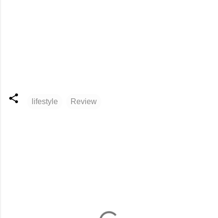
lifestyle
Review
ค
ว
า
ม
คิ
ด
เ