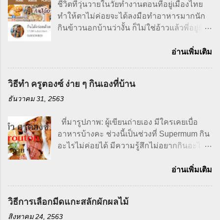
ชีวิตที่วุ่นวายในวัยทำงานตอนที่อยู่เมืองไทย
ทำให้ตาไม่ค่อยจะได้ลงมือทำอาหารมากนัก
กินข้าวนอกบ้านว่างั้น ก็ไม่ใช่อ้าวแล้วพี่อยู่ยัง
ไงล่ะ ก็แม่พี่เป็นคนทำให้ไงส่วนใหญ่คนที่จะ
ทำอาหารก็จะเป็นแม่เราก็แค่ยกหูโทรศัพท์วัน
อ่านเพิ่มเติม
นี้อยากกินอะไรก็บอกแม่ไป เรามีหน้าที่ทำงาน
นอกบ้าน ส่วนแม่ก็มีหน้าที่ดูแลบ้านและทำ
วิธีทำ ครูตองซ์ ง่าย ๆ กินเองที่บ้าน
กับข้าว จึงทำให้อิฉันมีความสามารถในการ
ทำอาหารต่ำมากกก ถึงจะเรียนงานบ้านงาน
ธันวาคม 31, 2563
เรือนมาก็ตาม แต่ชีวิตจริงหาได้ลงมือทำไม่
หลังจากที่ได้มาใช้ชีวิตอยู่ที่เมืองนอก แต่งงาน
ที่มารูปภาพ: ผู้เขียนถ่ายเอง มีใครเคยเบื่อ
มีครอบครัวลูกสามคนวัยกำลังกินกำลังนอน
อาหารบ้างคะ ช่วงนี้เป็นช่วงที่ Supermum กิน
เราต้องควบคุมรายจ่ายในครอบครัว ทำให้
อะไรไม่ค่อยได้ มีความรู้สึกไม่อยากกินอะไร
ต้องเริ่มประหยัด เวลาหยิบจับอะไรก็ต้องตรวจ
เบื่ออาหารอาจจะเป็นเพราะอากาศที่
สอบราคา ต้องคิดว่าเราจะเอาไปทำอะไรทาน
เปลี่ยนแปลงตลอดเวลาของซิดนีย์ หรือเพราะ
อ่านเพิ่มเติม
ได้หลาย ๆ มื้อเพื่อลดค่าใช้จ่าย ในส่วนที่เรา
ว่าอายุที่มากขึ้น เกี่ยวกันมั้ยนิ ฮ่า..ฮ่า สงสัย
ประหยัดได้เราก็ทำ บ้านเราเป็นครอบครัวใหญ่
ต้องลองเปลี่ยนอาหารดูบ้างท่าจะดี ถ้าปล่อย
วิธีการเลือกมีดแกะสลักผักผลไม้
ของกินต้องมีติดบ้านตลอด ผักผลไม้ขนม
ให้กินไม่ได้แบบนี้สุขภาพคงแย่แน่เลย ก็เลยมา
ข้าวต้มพร้อม เอาจริง ๆ เลยนะตาเริ่มมาหัดทำ
ทำซุปฝรั่งกับสลัดกินแทนข้าว กินง่ายและมี
สิงหาคม 24, 2563