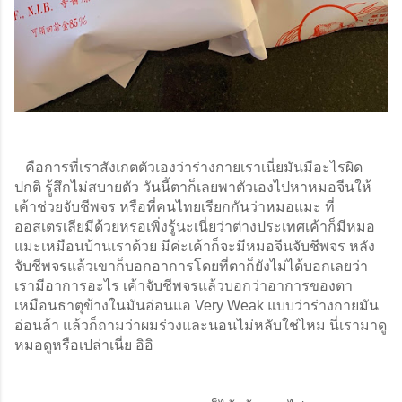
   คือการที่เราสังเกตตัวเองว่าร่างกายเราเนี่ยมันมีอะไรผิด
ปกติ รู้สึกไม่สบายตัว วันนี้ตาก็เลยพาตัวเองไปหาหมอจีนให้
เค้าช่วยจับชีพจร หรือที่คนไทยเรียกกันว่าหมอแมะ ที่
ออสเตรเลียมีด้วยหรอเพิ่งรู้นะเนี่ยว่าต่างประเทศเค้าก็มีหมอ
แมะเหมือนบ้านเราด้วย มีค่ะเค้าก็จะมีหมอจีนจับชีพจร หลัง
จับชีพจรแล้วเขาก็บอกอาการโดยที่ตาก็ยังไม่ได้บอกเลยว่า
เรามีอาการอะไร เค้าจับชีพจรแล้วบอกว่าอาการของตา
เหมือนธาตุข้างในมันอ่อนแอ Very Weak แบบว่าร่างกายมัน
อ่อนล้า แล้วก็ถามว่าผมร่วงและนอนไม่หลับใช่ไหม นี่เรามาดู
หมอดูหรือเปล่าเนี่ย อิอิ