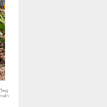
ใหญ่ 
าเค้า