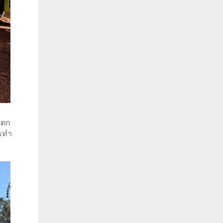
นตก
ารทำ