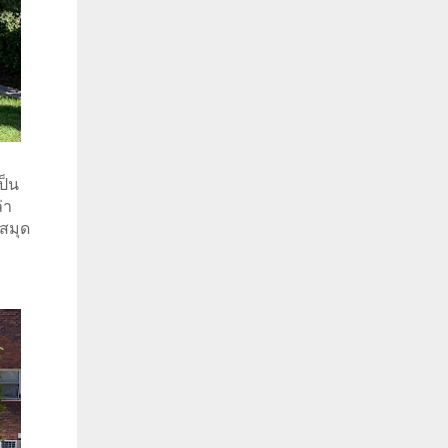
ป็น
่า
งสมุด