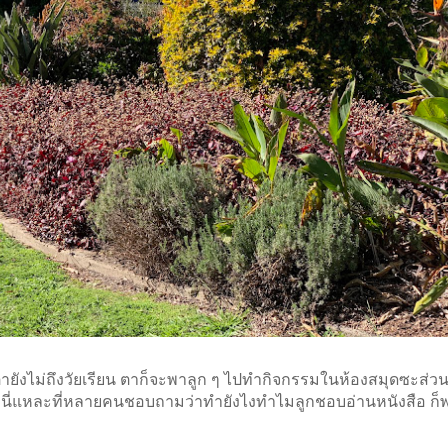
ตายังไม่ถึงวัยเรียน ตาก็จะพาลูก ๆ ไปทำกิจกรรมในห้องสมุดซะส่วน
ะนี่แหละที่หลายคนชอบถามว่าทำยังไงทำไมลูกชอบอ่านหนังสือ ก็พ