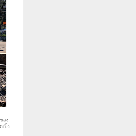
ของ 
บปิ้ง