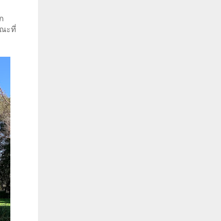
อก
ณะที่