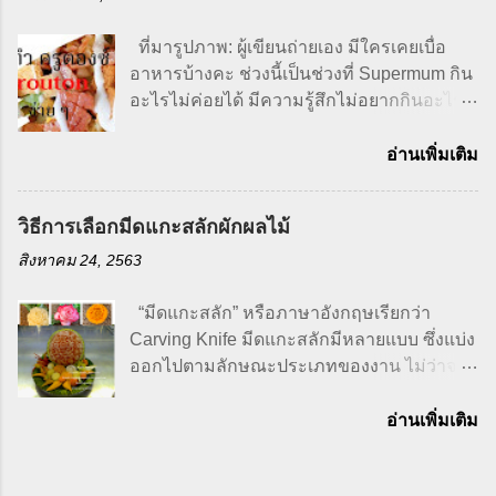
เรือนมาก็ตาม แต่ชีวิตจริงหาได้ลงมือทำไม่
หลังจากที่ได้มาใช้ชีวิตอยู่ที่เมืองนอก แต่งงาน
ที่มารูปภาพ: ผู้เขียนถ่ายเอง มีใครเคยเบื่อ
มีครอบครัวลูกสามคนวัยกำลังกินกำลังนอน
อาหารบ้างคะ ช่วงนี้เป็นช่วงที่ Supermum กิน
เราต้องควบคุมรายจ่ายในครอบครัว ทำให้
อะไรไม่ค่อยได้ มีความรู้สึกไม่อยากกินอะไร
ต้องเริ่มประหยัด เวลาหยิบจับอะไรก็ต้องตรวจ
เบื่ออาหารอาจจะเป็นเพราะอากาศที่
สอบราคา ต้องคิดว่าเราจะเอาไปทำอะไรทาน
เปลี่ยนแปลงตลอดเวลาของซิดนีย์ หรือเพราะ
อ่านเพิ่มเติม
ได้หลาย ๆ มื้อเพื่อลดค่าใช้จ่าย ในส่วนที่เรา
ว่าอายุที่มากขึ้น เกี่ยวกันมั้ยนิ ฮ่า..ฮ่า สงสัย
ประหยัดได้เราก็ทำ บ้านเราเป็นครอบครัวใหญ่
ต้องลองเปลี่ยนอาหารดูบ้างท่าจะดี ถ้าปล่อย
วิธีการเลือกมีดแกะสลักผักผลไม้
ของกินต้องมีติดบ้านตลอด ผักผลไม้ขนม
ให้กินไม่ได้แบบนี้สุขภาพคงแย่แน่เลย ก็เลยมา
ข้าวต้มพร้อม เอาจริง ๆ เลยนะตาเริ่มมาหัดทำ
ทำซุปฝรั่งกับสลัดกินแทนข้าว กินง่ายและมี
สิงหาคม 24, 2563
กับข้าวแบบจริงจังก็ตอนที่เริ่มมีลูกนี่แหล่ะ
คุณค่าทางอาหารสูง อย่างซุปฟักทอง
เพราะว่าจะออกไปทานข้าวนอกบ้านทีก็รู้สึก
Pumpkin Soup กับซีซาร์สลัด Caesar Salad
“มีดแกะสลัก” หรือภาษาอังกฤษเรียกว่า
ลำบาก คือต้องขนของลูกเยอะมากไม่ว่าจะ
ที่มารูปภาพ: ผู้เขียนถ่ายเอง ส่วนประกอบที่มา
Carving Knife มีดแกะสลักมีหลายแบบ ซึ่งแบ่ง
เป็น นม, ผ้าอ้อม, เสื้อผ้า, รถเข็น,สารพัดจะจัด
ช่วยเพิ่มความอร่อยแบบขาดไม่ได้เลยก็คือครู
ออกไปตามลักษณะประเภทของงาน ไม่ว่าจะ
และอากาศที่ซิดนีย์ก็ช่างใจร้ายเหลือเกิน มีทุก
ตองซ์ Crouton หรือขนมปัง กรอบนั่นเอง คิด
เป็นการแกะสลักน้ำแข็ง การแกะสลักไม้ การ
ฤดูในหนึ่...
แล้วฟินมากกกค่ะคุณขา จะว่าไปครูตองซ์
แกะสลักผักผลไม้ การแกะสลักหิน เป็นต้น วัน
อ่านเพิ่มเติม
Crouton ก็ทำสุด แสนจะง่าย และยังเป็นการ
นี้เราจะมาคุยกันในเรื่องของมีดแกะสลักผักผล
เก็บรักษาหรือยืดอายุขนมปังให้ยาวนานขึ้นได้
ไม้กันดีกว่าค่ะ ตาเป็นคนหนึ่งที่ชอบเรียนรู้งาน